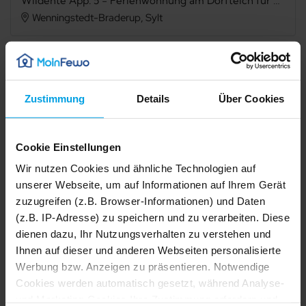
Wildente App. 5 - Ferienwohnung am Dorfteich für bis zu 2 Personen mit Balkon.
Wenningstedt-Braderup, Sylt
Verfügbarkeit prüfen
Zustimmung
Details
Über Cookies
Internet
TV
Cookie Einstellungen
Seeblick
Balkon
Wir nutzen Cookies und ähnliche Technologien auf
unserer Webseite, um auf Informationen auf Ihrem Gerät
Mikrowelle
Spülmaschine
zuzugreifen (z.B. Browser-Informationen) und Daten
Dusche
Sauna
(z.B. IP-Adresse) zu speichern und zu verarbeiten. Diese
dienen dazu, Ihr Nutzungsverhalten zu verstehen und
Waschmaschine
Nichtraucher
Ihnen auf dieser und anderen Webseiten personalisierte
Werbung bzw. Anzeigen zu präsentieren. Notwendige
1/15
2/15
Cookies werden automatisch gesetzt, während Analyse-
3/15
Beschreibung
4/15
5/15
und Marketing-Cookies Ihre Zustimmung erfordern und
6/15