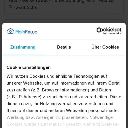
Alte Meierei Twedt - Ferienwohnung Nr. 6 "Meierist"
Twedt, Schlei
Verfügbarkeit prüfen
Zustimmung
Details
Über Cookies
Internet
TV
Cookie Einstellungen
Panoramablick
Balkon
Wir nutzen Cookies und ähnliche Technologien auf
Grillmöglichkeit
Spülmaschine
unserer Webseite, um auf Informationen auf Ihrem Gerät
zuzugreifen (z.B. Browser-Informationen) und Daten
Gefriermöglichkeit
Dusche
(z.B. IP-Adresse) zu speichern und zu verarbeiten. Diese
Waschmaschine
Trockner
dienen dazu, Ihr Nutzungsverhalten zu verstehen und
Ihnen auf dieser und anderen Webseiten personalisierte
Nichtraucher
Werbung bzw. Anzeigen zu präsentieren. Notwendige
1/46
2/46
Cookies werden automatisch gesetzt, während Analyse-
3/46
4/46