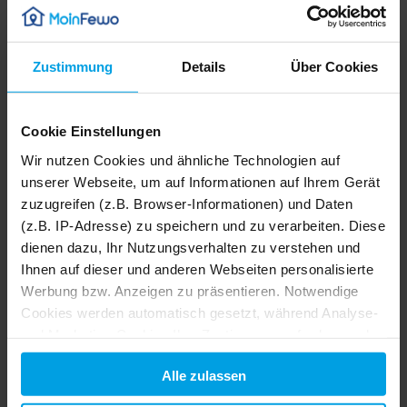
White Sail "Appartement am Hafen" - Ferienwohnung - Hafenappartements - 15801
Neuharlingersiel, Ostfriesland
5,0
1 Bewertung
Zustimmung
Details
Über Cookies
Verfügbarkeit prüfen
Cookie Einstellungen
Wir nutzen Cookies und ähnliche Technologien auf
unserer Webseite, um auf Informationen auf Ihrem Gerät
Nichtraucher
zuzugreifen (z.B. Browser-Informationen) und Daten
(z.B. IP-Adresse) zu speichern und zu verarbeiten. Diese
dienen dazu, Ihr Nutzungsverhalten zu verstehen und
Beschreibung
Ihnen auf dieser und anderen Webseiten personalisierte
Werbung bzw. Anzeigen zu präsentieren. Notwendige
1/8
Ausstattung
2/8
Cookies werden automatisch gesetzt, während Analyse-
3/8
4/8
5/8
und Marketing-Cookies Ihre Zustimmung erfordern und
6/8
7/8
Lage
auch außerhalb der EU/EWR, z.B. in den USA,
8/8
Alle zulassen
verarbeitet werden, wo Ihre Daten nicht mit den gleichen
Datenschutzstandards geschützt sind wie in der EU.