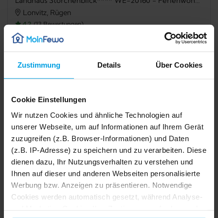
Landhaus Storchenblick**** WE-20160 - Ferienwohnung 2 (1.OG)
Lonvitz, Rügen
4,2
13 Bewertungen
Verfügbarkeit prüfen
Zustimmung
Details
Über Cookies
Cookie Einstellungen
TV
Grillmöglichkeit
Wir nutzen Cookies und ähnliche Technologien auf
Mikrowelle
Badewanne
unserer Webseite, um auf Informationen auf Ihrem Gerät
zuzugreifen (z.B. Browser-Informationen) und Daten
Haustiere nicht erlaubt
Nichtraucher
(z.B. IP-Adresse) zu speichern und zu verarbeiten. Diese
dienen dazu, Ihr Nutzungsverhalten zu verstehen und
Fahrradabstellraum
Allergikerfreundlich
Ihnen auf dieser und anderen Webseiten personalisierte
Werbung bzw. Anzeigen zu präsentieren. Notwendige
1/10
Beschreibung
Cookies werden automatisch gesetzt, während Analyse-
2/10
3/10
und Marketing-Cookies Ihre Zustimmung erfordern und
4/10
5/10