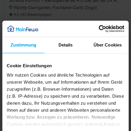
Schloss Pütnitz - Kanuspezial ab 4 Ü (06. Jan bis 29. April) - Fuchsbau
Ribnitz-Damgarten, Fischland-Darß-Zingst
4,5
43 Bewertungen
Verfügbarkeit prüfen
Zustimmung
Details
Über Cookies
Internet
TV
Cookie Einstellungen
Terrasse
Grillmöglichkeit
Wir nutzen Cookies und ähnliche Technologien auf
unserer Webseite, um auf Informationen auf Ihrem Gerät
Spülmaschine
Gefriermöglichkeit
zuzugreifen (z.B. Browser-Informationen) und Daten
(z.B. IP-Adresse) zu speichern und zu verarbeiten. Diese
Dusche
Haustiere nicht erlaubt
dienen dazu, Ihr Nutzungsverhalten zu verstehen und
Nichtraucher
Fahrradabstellraum
Ihnen auf dieser und anderen Webseiten personalisierte
Werbung bzw. Anzeigen zu präsentieren. Notwendige
1/13
2/13
Cookies werden automatisch gesetzt, während Analyse-
3/13
4/13
Beschreibung
5/13
und Marketing-Cookies Ihre Zustimmung erfordern und