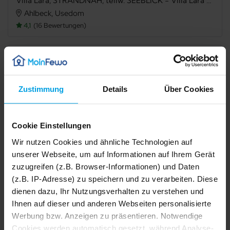
Villa Lara, STRANDNAH, teilw. SEEBLICK - Villa Lara Whg. 8, STRANDNAH, GROSS, SAUNA, KAMINOFEN
Ahlbeck, Usedom
4,1
16 Bewertungen
Verfügbarkeit prüfen
Zustimmung
Details
Über Cookies
Internet
TV
Cookie Einstellungen
Balkon
Mikrowelle
Wir nutzen Cookies und ähnliche Technologien auf
Spülmaschine
Gefriermöglichkeit
unserer Webseite, um auf Informationen auf Ihrem Gerät
zuzugreifen (z.B. Browser-Informationen) und Daten
Sauna
Kamin/Ofen
(z.B. IP-Adresse) zu speichern und zu verarbeiten. Diese
dienen dazu, Ihr Nutzungsverhalten zu verstehen und
Haustiere nicht erlaubt
Nichtraucher
Ihnen auf dieser und anderen Webseiten personalisierte
Fahrradabstellraum
Safe
Werbung bzw. Anzeigen zu präsentieren. Notwendige
1/9
2/9
Cookies werden automatisch gesetzt, während Analyse-
3/9