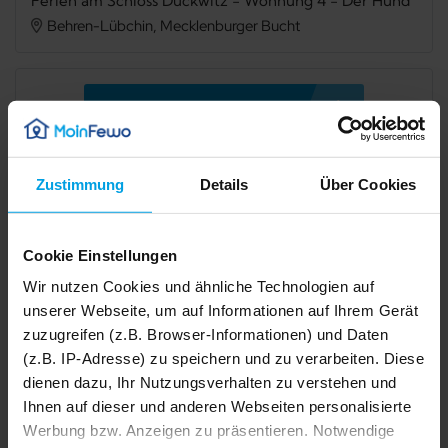
Ferien am Schloss Duckwitz - Wohnung 4 - Der Hund
Behren-Lübchin, Mecklenburger Bucht
Verfügbarkeit prüfen
Zustimmung
Details
Über Cookies
Internet
TV
Seeblick
Grillmöglichkeit
Cookie Einstellungen
Mikrowelle
Spülmaschine
Wir nutzen Cookies und ähnliche Technologien auf
unserer Webseite, um auf Informationen auf Ihrem Gerät
Gefriermöglichkeit
Badewanne
zuzugreifen (z.B. Browser-Informationen) und Daten
Sauna
Gemeinschaftssauna
(z.B. IP-Adresse) zu speichern und zu verarbeiten. Diese
dienen dazu, Ihr Nutzungsverhalten zu verstehen und
Waschmaschine
Haustier erlaubt
Ihnen auf dieser und anderen Webseiten personalisierte
Werbung bzw. Anzeigen zu präsentieren. Notwendige
1/42
Nichtraucher
2/42