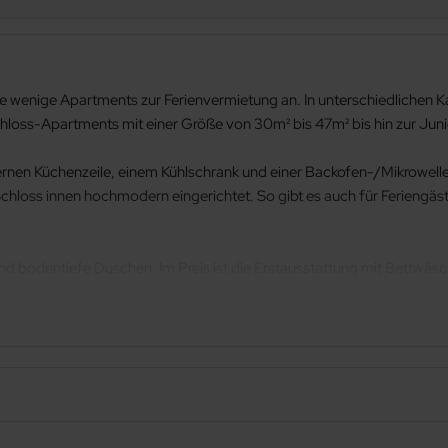
ge wenige Apartments zur Ferienvermietung an. In unterschiedlichen K
loss-Apartments mit einer Größe von 30m² bis 47m² bis hin zur Jun
ernen Küchenzeile, einem Kühlschrank und einer Backofen-/Mikrowell
chloss innen hochmodern eingerichtet. So gibt es auch für Feriengäs
 bodentiefe Duschen. Im Preis ist die Erstausstattung mit Bettwäs
 Person und Tag (5,00 EUR pro Tag für Kinder bis 6 Jahre) zzg. Con