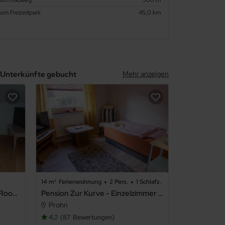
um Freizeitpark
45,0 km
e Unterkünfte gebucht
Mehr anzeigen
14 m²
Ferienwohnung
2 Pers.
1 Schlafz.
Schloss Hohendorf - Schloss Roof Top Suite 22
Pension Zur Kurve - Einzelzimmer (20)
Prohn
4,2
87
Bewertungen