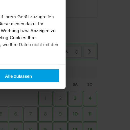
e) zzg. Concierge Service Gebühr enthält eine
m vom Apartment aus in den Tag starten können.
uf Ihrem Gerät zuzugreifen
iese dienen dazu, Ihr
e Werbung bzw. Anzeigen zu
ting-Cookies Ihre
 wo Ihre Daten nicht mit den
August 2026
resansicht
t "Alle ablehnen". Weitere
Okt 2026
und dem
Impressum
.
Alle zulassen
MO
DI
MI
DO
FR
SA
SO
1
2
3
4
5
6
7
8
9
10
11
12
13
14
15
16
17
18