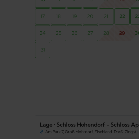
17
18
19
20
21
22
2
24
25
26
27
28
29
3
31
Lage • Schloss Hohendorf - Schloss 
Am Park 7, Groß Mohrdorf, Fischland-Darß-Zingst