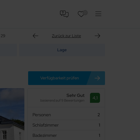
0
 29
Zurück zur Liste
Lage
Verfügbarkeit prüfen
Sehr Gut
4,1
basierend auf 9 Bewertungen
Personen
2
Schlafzimmer
1
Badezimmer
1