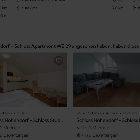
,5 km
zum Arzt
5,0 km
z
00 m
endorf - Schloss Apartment WE 29 angesehen haben, haben dies
Schloss
2 Pers.
56 m²
Schloss
4 Pers.
1 Schlafz.
Schloss Hohendorf - Schloss Studio WE 25
ß Mohrdorf
Groß Mohrdorf
9
Bewertungen
4,1
9
Bewertungen