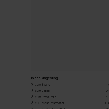
In der Umgebung
zum Strand
4,
zum Bäcker
9,
zum Restaurant
4,
zur Tourist-Information
12,
zum Krankenhaus/Klinik
11