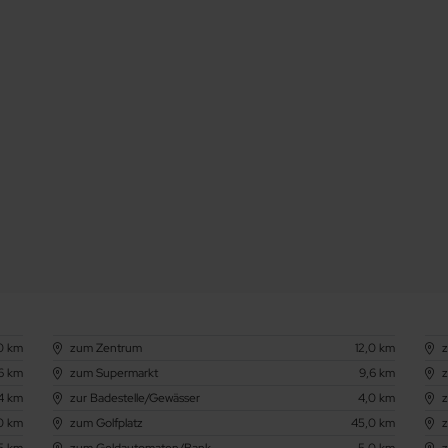
0 km
zum Zentrum
12,0 km
6 km
zum Supermarkt
9,6 km
4 km
zur Badestelle/Gewässer
4,0 km
0 km
zum Golfplatz
45,0 km
,5 km
zum Geldautomaten/Bank
5,0 km