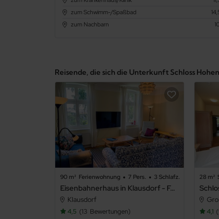
zum Schwimm-/Spaßbad
14
zum Nachbarn
1
Reisende, die sich die Unterkunft Schloss Hoh
90 m²
Ferienwohnung
7 Pers.
3 Schlafz.
28 m²
Eisenbahnerhaus in Klausdorf - Ferienwohnung 2 OG
Klausdorf
Gro
4,5
13
Bewertungen
4,1