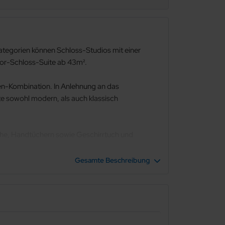
ategorien können Schloss-Studios mit einer
ior-Schloss-Suite ab 43m².
en-Kombination. In Anlehnung an das
te sowohl modern, als auch klassisch
che, Handtüchern sowie Geschirrtuch und
Gesamte Beschreibung
cierge Service Gebühr enthält eine